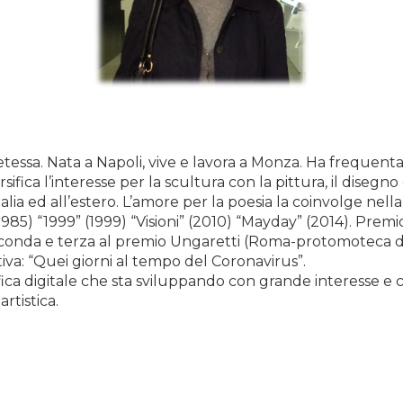
 poetessa. Nata a Napoli, vive e lavora a Monza. Ha frequen
fica l’interesse per la scultura con la pittura, il disegno
alia ed all’estero. L’amore per la poesia la coinvolge nella
(1985) “1999” (1999) “Visioni” (2010) “Mayday” (2014). Prem
 seconda e terza al premio Ungaretti (Roma-protomoteca 
ativa: “Quei giorni al tempo del Coronavirus”.
rafica digitale che sta sviluppando con grande interesse e
rtistica.