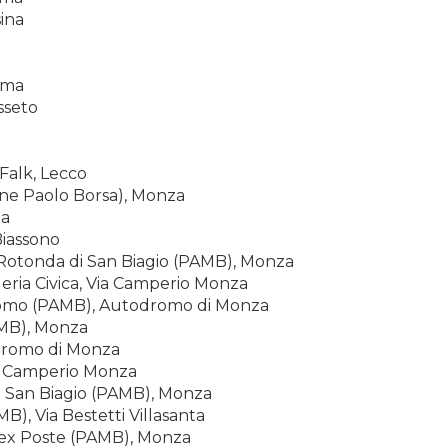
sina
Roma
sseto
Falk, Lecco
one Paolo Borsa), Monza
za
Biassono
 Rotonda di San Biagio (PAMB), Monza
eria Civica, Via Camperio Monza
romo (PAMB), Autodromo di Monza
AMB), Monza
dromo di Monza
ia Camperio Monza
i San Biagio (PAMB), Monza
B), Via Bestetti Villasanta
o ex Poste (PAMB), Monza