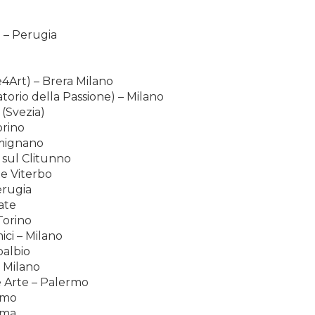
a – Perugia
Art) – Brera Milano
atorio della Passione) – Milano
 (Svezia)
orino
imignano
 sul Clitunno
te Viterbo
erugia
ate
Torino
ici – Milano
palbio
– Milano
e Arte – Palermo
amo
oma